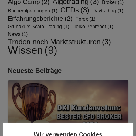
Algotrading
(3)
Algo Camp
(2)
Broker
(1)
CFDs
(3)
Buchemfpehlungen
(1)
Daytrading
(1)
Erfahrungsberichte
(2)
Forex
(1)
Grundkurs Scalp-Trading
(1)
Heiko Behrendt
(1)
News
(1)
Traden nach Marktstrukturen
(3)
Wissen
(9)
Neueste Beiträge
CFDS
NEWS
Wir verwenden Cookies
Bester CFD Broker 2026