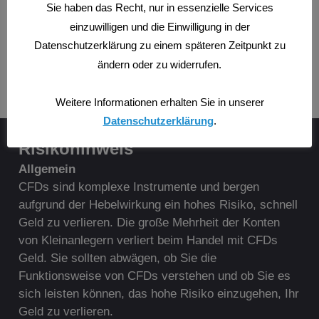
Sie haben das Recht, nur in essenzielle Services
TRADEN NACH MARKTSTRUKTUREN
WISSEN
einzuwilligen und die Einwilligung in der
Die Tradingfalle
Datenschutzerklärung zu einem späteren Zeitpunkt zu
ändern oder zu widerrufen.
Weitere Informationen erhalten Sie in unserer
Datenschutzerklärung
.
Risikohinweis
A
llgemein
CFDs sind komplexe Instrumente und bergen
aufgrund der Hebelwirkung ein hohes Risiko, schnell
Geld zu verlieren. Die große Mehrheit der Konten
von Kleinanlegern verliert beim Handel mit CFDs
Geld. Sie sollten abwägen, ob Sie die
Funktionsweise von CFDs verstehen und ob Sie es
sich leisten können, das hohe Risiko einzugehen, Ihr
Geld zu verlieren.