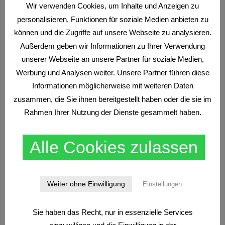
Wir verwenden Cookies, um Inhalte und Anzeigen zu
Grundkurs Scalp-Trading
(1)
Heiko Behrendt
(1)
personalisieren, Funktionen für soziale Medien anbieten zu
News
(1)
Traden nach Marktstrukturen
(3)
können und die Zugriffe auf unsere Webseite zu analysieren.
Wissen
(9)
Außerdem geben wir Informationen zu Ihrer Verwendung
unserer Webseite an unsere Partner für soziale Medien,
Werbung und Analysen weiter. Unsere Partner führen diese
Neueste Beiträge
Informationen möglicherweise mit weiteren Daten
zusammen, die Sie ihnen bereitgestellt haben oder die sie im
Rahmen Ihrer Nutzung der Dienste gesammelt haben.
Alle Cookies zulassen
CFDS
NEWS
Weiter ohne Einwilligung
Einstellungen
Bester CFD Broker 2026
Sie haben das Recht, nur in essenzielle Services