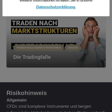
Weitere Informationen erhalten Sie in unserer
Datenschutzerklärung
.
TRADEN NACH MARKTSTRUKTUREN
WISSEN
Die Tradingfalle
Risikohinweis
A
llgemein
CFDs sind komplexe Instrumente und bergen