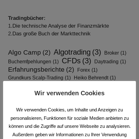
Tradingbücher:
1.
Die technische Analyse der Finanzmärkte
2.
Das große Buch der Markttechnik
Algotrading
(3)
Algo Camp
(2)
Broker
(1)
CFDs
(3)
Buchemfpehlungen
(1)
Daytrading
(1)
Erfahrungsberichte
(2)
Forex
(1)
Grundkurs Scalp-Trading
(1)
Heiko Behrendt
(1)
News
(1)
Traden nach Marktstrukturen
(3)
Wir verwenden Cookies
Wissen
(9)
Wir verwenden Cookies, um Inhalte und Anzeigen zu
personalisieren, Funktionen für soziale Medien anbieten zu
Neueste Beiträge
können und die Zugriffe auf unsere Webseite zu analysieren.
Außerdem geben wir Informationen zu Ihrer Verwendung