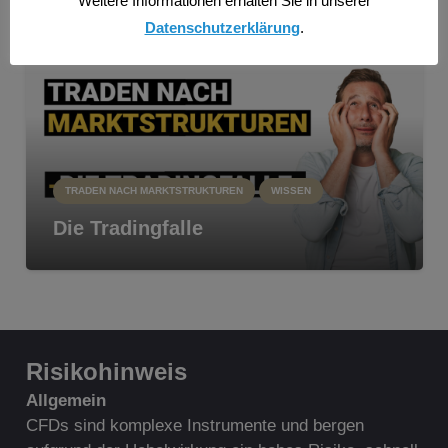
Weitere Informationen erhalten Sie in unserer
Datenschutzerklärung
.
TRADEN NACH MARKTSTRUKTUREN
WISSEN
Die Tradingfalle
Risikohinweis
A
llgemein
CFDs sind komplexe Instrumente und bergen