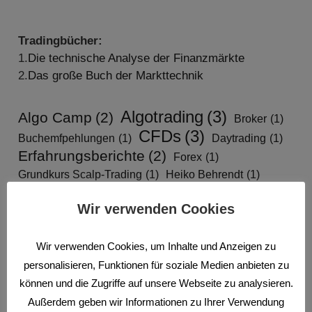
Tradingbücher:
1.
Die technische Analyse der Finanzmärkte
2.
Das große Buch der Markttechnik
Algotrading
(3)
Algo Camp
(2)
Broker
(1)
CFDs
(3)
Buchemfpehlungen
(1)
Daytrading
(1)
Erfahrungsberichte
(2)
Forex
(1)
Grundkurs Scalp-Trading
(1)
Heiko Behrendt
(1)
News
(1)
Traden nach Marktstrukturen
(3)
Wir verwenden Cookies
Wissen
(9)
Wir verwenden Cookies, um Inhalte und Anzeigen zu
personalisieren, Funktionen für soziale Medien anbieten zu
Neueste Beiträge
können und die Zugriffe auf unsere Webseite zu analysieren.
Außerdem geben wir Informationen zu Ihrer Verwendung