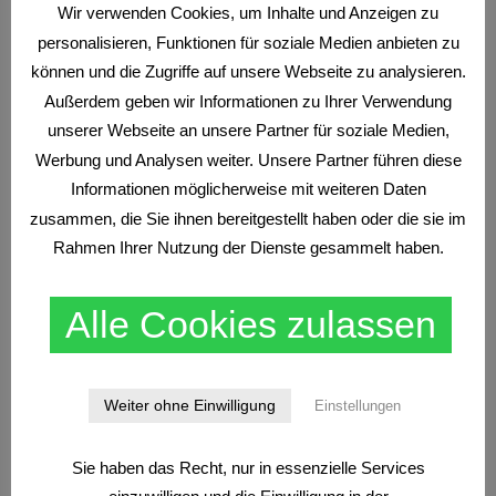
Wir verwenden Cookies, um Inhalte und Anzeigen zu
Grundkurs Scalp-Trading
(1)
Heiko Behrendt
(1)
personalisieren, Funktionen für soziale Medien anbieten zu
News
(1)
Traden nach Marktstrukturen
(3)
können und die Zugriffe auf unsere Webseite zu analysieren.
Wissen
(9)
Außerdem geben wir Informationen zu Ihrer Verwendung
unserer Webseite an unsere Partner für soziale Medien,
Werbung und Analysen weiter. Unsere Partner führen diese
Neueste Beiträge
Informationen möglicherweise mit weiteren Daten
zusammen, die Sie ihnen bereitgestellt haben oder die sie im
Rahmen Ihrer Nutzung der Dienste gesammelt haben.
Alle Cookies zulassen
CFDS
NEWS
Weiter ohne Einwilligung
Einstellungen
Bester CFD Broker 2026
Sie haben das Recht, nur in essenzielle Services